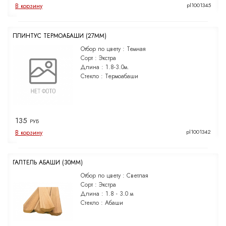
pl1001345
В корзину
ПЛИНТУС ТЕРМОАБАШИ (27ММ)
Отбор по цвету :
Темная
Сорт :
Экстра
Длина :
1.8-3.0м.
Стекло :
Термоабаши
135
РУБ
pl1001342
В корзину
ГАЛТЕЛЬ АБАШИ (30ММ)
Отбор по цвету :
Светлая
Сорт :
Экстра
Длина :
1.8 - 3.0 м
Стекло :
Абаши