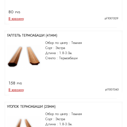
80
РУБ
pl1001329
В корзину
ГАЛТЕЛЬ ТЕРМОАБАШИ (41ММ)
Отбор по цвету :
Темная
Сорт :
Экстра
Длина :
1.8-3.0м.
Стекло :
Термоабаши
158
РУБ
pl1001343
В корзину
УГОЛОК ТЕРМОАБАШИ (25ММ)
Отбор по цвету :
Темная
Сорт :
Экстра
Длина :
1.8-3.0м.