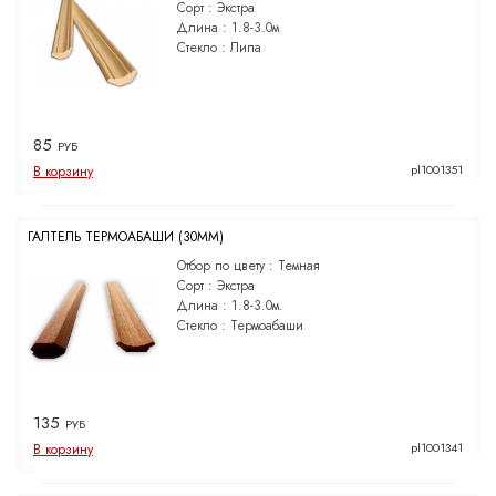
Сорт :
Экстра
Длина :
1.8-3.0м
Стекло :
Липа
85
РУБ
pl1001351
В корзину
ГАЛТЕЛЬ ТЕРМОАБАШИ (30ММ)
Отбор по цвету :
Темная
Сорт :
Экстра
Длина :
1.8-3.0м.
Стекло :
Термоабаши
135
РУБ
pl1001341
В корзину