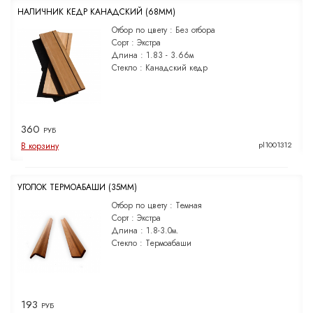
НАЛИЧНИК КЕДР КАНАДСКИЙ (68ММ)
Отбор по цвету :
Без отбора
Сорт :
Экстра
Длина :
1.83 - 3.66м
Стекло :
Канадский кедр
360
РУБ
pl1001312
В корзину
УГОЛОК ТЕРМОАБАШИ (35ММ)
Отбор по цвету :
Темная
Сорт :
Экстра
Длина :
1.8-3.0м.
Стекло :
Термоабаши
193
РУБ