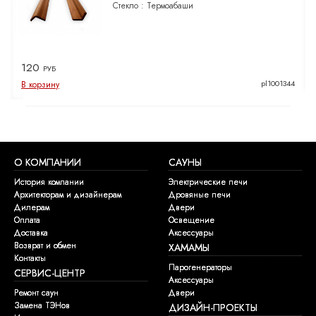
Стекло :
Термоабаши
120
РУБ
pl1001344
В корзину
О КОМПАНИИ
САУНЫ
История компании
Электрические печи
Архитекторам и дизайнерам
Дровяные печи
Дилерам
Двери
Оплата
Освещение
Доставка
Аксессуары
Возврат и обмен
ХАМАМЫ
Контакты
Парогенераторы
СЕРВИС-ЦЕНТР
Аксессуары
Ремонт саун
Двери
Замена ТЭНов
ДИЗАЙН-ПРОЕКТЫ