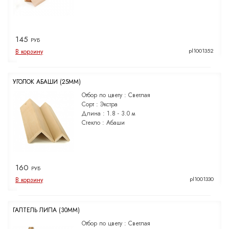
145
РУБ
pl1001352
В корзину
УГОЛОК АБАШИ (25ММ)
Отбор по цвету :
Светлая
Сорт :
Экстра
Длина :
1.8 - 3.0 м
Стекло :
Абаши
160
РУБ
pl1001330
В корзину
ГАЛТЕЛЬ ЛИПА (30ММ)
Отбор по цвету :
Светлая