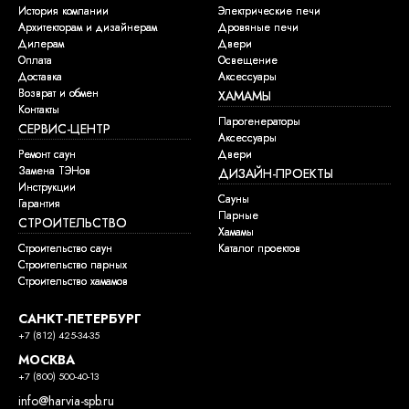
История компании
Электрические печи
Архитекторам и дизайнерам
Дровяные печи
Дилерам
Двери
Оплата
Освещение
Доставка
Аксессуары
Возврат и обмен
ХАМАМЫ
Контакты
Парогенераторы
СЕРВИС-ЦЕНТР
Аксессуары
Ремонт саун
Двери
Замена ТЭНов
ДИЗАЙН-ПРОЕКТЫ
Инструкции
Сауны
Гарантия
Парные
СТРОИТЕЛЬСТВО
Хамамы
Строительство саун
Каталог проектов
Строительство парных
Строительство хамамов
САНКТ-ПЕТЕРБУРГ
+7 (812) 425-34-35
МОСКВА
+7 (800) 500-40-13
info@harvia-spb.ru