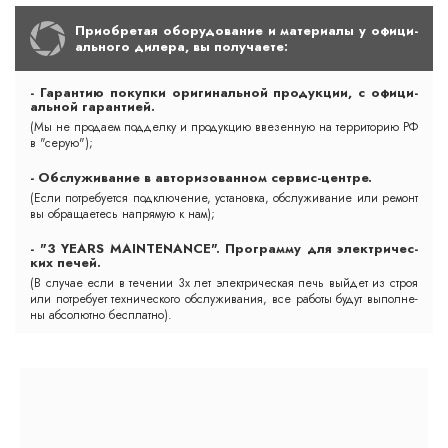
При­об­ре­тая обо­ру­до­ва­ние и ма­те­ри­алы у офи­ци­
аль­но­го ди­ле­ра, вы по­лу­ча­ете:
- Га­ран­тию по­куп­ки ори­ги­наль­ной про­дук­ции, с офи­ци­
аль­ной га­ран­ти­ей.
(Мы не про­да­ем под­дел­ку и про­дук­цию вве­зен­ную на тер­ри­то­рию РФ
в "се­рую");
- Обс­лу­жи­ва­ние в ав­то­ри­зо­ван­ном сер­вис-цент­ре.
(Ес­ли пот­ре­бу­ет­ся подк­лю­че­ние, ус­та­нов­ка, обс­лу­жи­ва­ние или ре­монт
вы об­ра­ща­етесь нап­ря­мую к нам);
- "3 YEARS MAINTENANCE". Прог­рам­му для элект­ри­чес­
ких пе­чей.
(В слу­чае ес­ли в те­че­нии 3х лет элект­ри­чес­кая печь вый­дет из строя
или пот­ре­бу­ет тех­ни­чес­ко­го обс­лу­жи­ва­ния, все ра­бо­ты бу­дут вы­пол­не­
ны аб­со­лют­но бесп­лат­но).