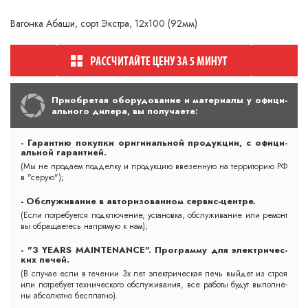
Вагонка Абаши, сорт Экстра, 12х100 (92мм)
При­об­ре­тая обо­ру­до­ва­ние и ма­те­ри­алы у офи­ци­
аль­но­го ди­ле­ра, вы по­лу­ча­ете:
- Га­ран­тию по­куп­ки ори­ги­наль­ной про­дук­ции, с офи­ци­
аль­ной га­ран­ти­ей.
(Мы не про­да­ем под­дел­ку и про­дук­цию вве­зен­ную на тер­ри­то­рию РФ
в "се­рую");
- Обс­лу­жи­ва­ние в ав­то­ри­зо­ван­ном сер­вис-цент­ре.
(Ес­ли пот­ре­бу­ет­ся подк­лю­че­ние, ус­та­нов­ка, обс­лу­жи­ва­ние или ре­монт
вы об­ра­ща­етесь нап­ря­мую к нам);
- "3 YEARS MAINTENANCE". Прог­рам­му для элект­ри­чес­
ких пе­чей.
(В слу­чае ес­ли в те­че­нии 3х лет элект­ри­чес­кая печь вый­дет из строя
или пот­ре­бу­ет тех­ни­чес­ко­го обс­лу­жи­ва­ния, все ра­бо­ты бу­дут вы­пол­не­
ны аб­со­лют­но бесп­лат­но).