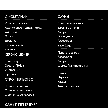
О КОМПАНИИ
САУНЫ
История компании
Электрические печи
Архитекторам и дизайнерам
Дровяные печи
Дилерам
Двери
Оплата
Освещение
Доставка
Аксессуары
Возврат и обмен
ХАМАМЫ
Контакты
Парогенераторы
СЕРВИС-ЦЕНТР
Аксессуары
Ремонт саун
Двери
Замена ТЭНов
ДИЗАЙН-ПРОЕКТЫ
Инструкции
Сауны
Гарантия
Парные
СТРОИТЕЛЬСТВО
Хамамы
Строительство саун
Каталог проектов
Строительство парных
Строительство хамамов
САНКТ-ПЕТЕРБУРГ