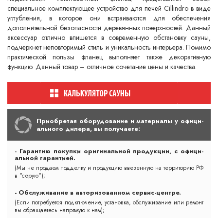
специальное комплектующее устройство для печей Cillindro в виде
углубления, в которое они встраиваются для обеспечения
дополнительной безопасности деревянных поверхностей. Данный
аксессуар отлично впишется в современную обстановку сауны,
подчеркнет неповторимый стиль и уникальность интерьера. Помимо
практической пользы фланец выполняет также декоративную
функцию. Данный товар – отличное сочетание цены и качества.
При­об­ре­тая обо­ру­до­ва­ние и ма­те­ри­алы у офи­ци­
аль­но­го ди­ле­ра, вы по­лу­ча­ете:
- Га­ран­тию по­куп­ки ори­ги­наль­ной про­дук­ции, с офи­ци­
аль­ной га­ран­ти­ей.
(Мы не про­да­ем под­дел­ку и про­дук­цию вве­зен­ную на тер­ри­то­рию РФ
в "се­рую");
- Обс­лу­жи­ва­ние в ав­то­ри­зо­ван­ном сер­вис-цент­ре.
(Ес­ли пот­ре­бу­ет­ся подк­лю­че­ние, ус­та­нов­ка, обс­лу­жи­ва­ние или ре­монт
вы об­ра­ща­етесь нап­ря­мую к нам);