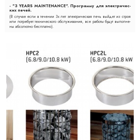
- "3 YEARS MAINTENANCE". Прог­рам­му для элект­ри­чес­
ких пе­чей.
(В слу­чае ес­ли в те­че­нии 3х лет элект­ри­чес­кая печь вый­дет из строя
или пот­ре­бу­ет тех­ни­чес­ко­го обс­лу­жи­ва­ния, все ра­бо­ты бу­дут вы­пол­не­
ны аб­со­лют­но бесп­лат­но).